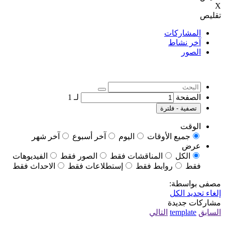
X
تقليص
المشاركات
آخر نشاط
الصور
الصفحة
لـ
1
تصفية - فلترة
الوقت
جميع الأوقات
اليوم
آخر أسبوع
آخر شهر
عرض
الكل
المناقشات فقط
الصور فقط
الفيديوهات
فقط
روابط فقط
إستطلاعات فقط
الاحداث فقط
مصفى بواسطة:
إلغاء تحديد الكل
مشاركات جديدة
السابق
template
التالي