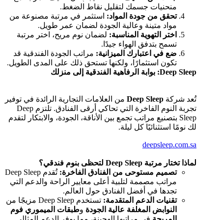
منحنيات جسمك لتقليل نقاط الضغط.
تحقق من جودة المواد:
استثمر في مرتبة مصنوعة من
مواد متينة وعالية الجودة لضمان عمر طويل.
اختر التهوية المناسبة:
لضمان نوم مريح، اختر مرتبة
تسمح بتدفق الهواء جيدًا.
ضع في اعتبارك الميزانية:
مراتب الجودة الفندقية قد
تكون استثمارًا، ولكنها تستحق ذلك على المدى الطويل.
Deep Sleep: بوابة الرفاهية الفندقية إلى منزلك
تُعد شركة
Deep Sleep
من العلامات التجارية الرائدة في توفير
تجربة النوم الفاخرة التي تحاكي أرقى الفنادق. تلتزم Deep
Sleep بتصنيع مراتب تجمع بين الأناقة، الجودة، والابتكار لتقدم
لك نومًا استثنائيًا كل ليلة.
deepsleep.com.sa
لماذا تختار مرتبة Deep Sleep لتحظى بنوم فندقي؟
تصميم مستوحى من الفنادق الفاخرة:
تُقدم Deep Sleep
مراتب مصممة لتلبية أعلى معايير الراحة والدعم التي
تجدها في أفضل الفنادق حول العالم.
تقنيات الدعم المتقدمة:
تستخدم Deep Sleep مزيجًا من
النوابض المغلفة عالية الجودة
و
طبقات الميموري فوم
المريحة
في مراتبها الهجينة، مما يوفر الدعم المثالي