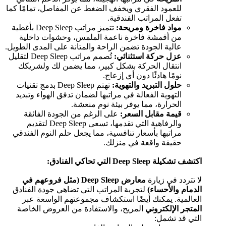
للعمود الفقري ويخفف الضغط عن المفاصل، تمامًا كما
تفعل المراتب الفندقية.
مواد فاخرة ومريحة:
تتميز مراتب Deep Sleep بأغطية
من أقمشة فاخرة ناعمة الملمس، وحشوات داخلية
عالية الجودة تضمن الراحة والمتانة على المدى الطويل.
عزل حركة استثنائي:
تُصمم مراتب Deep Sleep لتقليل
انتقال الحركة بشكل كبير، مما يضمن لك ولشريكك
نومًا هادئًا دون أي إزعاج.
حلول التبريد والتهوية:
تهتم Deep Sleep بدمج تقنيات
التهوية الفعالة في مراتبها لضمان تدفق الهواء وتبديد
الحرارة، مما يوفر بيئة نوم منعشة.
قيمة مقابل السعر:
على الرغم من الجودة الفائقة
والرفاهية التي تقدمها، تسعى Deep Sleep لتقديم
مراتبها بأسعار تنافسية، مما يجعل حلم النوم الفندقي
حقيقة واقعة في منزلك.
اكتشف تشكيلة Deep Sleep التي تحاكي الفنادق:
لا تتردد في زيارة
معارض Deep Sleep (مثل فروعهم في
الدمام والأحساء)
لتجربة المراتب التي تضاهي جودة الفنادق
العالمية. يمكنك أيضًا استكشاف مجموعتهم الواسعة عبر
المتجر الإلكتروني
المريح، والاستفادة من العروض الخاصة
التي قد تشمل: