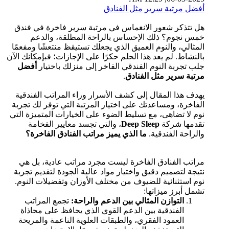
أفضل مرتبة سرير مثل الفنادق
هل تتذكر شعور الانغماس في مرتبة سرير فاخرة في فندق
خمس نجوم؟ ذلك الإحساس بالراحة المطلقة، والدعم
المثالي، والنوم العميق الذي يجعلك تستيقظ منتعشًا ومفعمًا
بالنشاط. لم يعد هذا الحلم حكرًا على الإجازات؛ فبإمكانك الآن
جلب تجربة النوم الفندقي الفاخر إلى منزلك باختيار
أفضل
مرتبة سرير مثل الفنادق
.
يهدف هذا المقال إلى كشف الأسرار وراء المراتب الفندقية
الفاخرة، ومساعدتك على اختيار المرتبة التي توفر لك تجربة
نوم لا تضاهى، مع تسليط الضوء على الخيارات المتميزة التي
تقدمها شركة
Deep Sleep
، والتي تجسد معايير الفخامة
والراحة الفندقية.
ما الذي يميز مراتب الفنادق الفاخرة؟
مراتب الفنادق الفاخرة ليست مجرد مراتب عادية، بل هي
نتيجة لتصميم دقيق واختيار مواد عالية الجودة لتقديم تجربة
نوم استثنائية للضيوف من مختلف الأوزان وتفضيلات النوم.
تشمل أبرز ميزاتها:
التوازن المثالي بين الدعم والراحة:
تجمع المراتب
الفندقية بين الدعم القوي الذي يحافظ على محاذاة
العمود الفقري، والطبقات العلوية الناعمة والمريحة