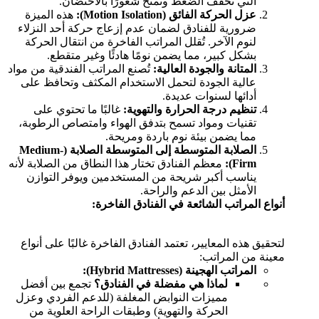
التي تخفف الضغط وتمنح شعورًا بالاحتضان.
عزل الحركة الفائق (Motion Isolation):
هذه الميزة
ضرورية للفنادق لضمان عدم إزعاج حركة أحد النزلاء
لنوم الآخر. تُقلل المراتب الفاخرة من انتقال الحركة
بشكل كبير، مما يضمن نومًا هادئًا وغير متقطع.
المتانة والجودة العالية:
تُصنع المراتب الفندقية من مواد
عالية الجودة لتحمل الاستخدام المكثف وتحافظ على
أدائها لسنوات عديدة.
تنظيم درجة الحرارة والتهوية:
غالبًا ما تحتوي على
تقنيات ومواد تسمح بتدفق الهواء وامتصاص الرطوبة،
مما يضمن بيئة نوم باردة ومريحة.
الصلابة المتوسطة إلى المتوسطة الصلابة (Medium-
Firm):
معظم الفنادق تختار هذا النطاق من الصلابة لأنه
يناسب أكبر شريحة من المستخدمين ويوفر التوازن
الأمثل بين الدعم والراحة.
أنواع المراتب الشائعة في الفنادق الفاخرة:
لتحقيق هذه المعايير، تعتمد الفنادق الفاخرة غالبًا على أنواع
معينة من المراتب:
المراتب الهجينة (Hybrid Mattresses):
لماذا هي مفضلة في الفنادق؟
تجمع بين أفضل
مميزات النوابض المغلفة (للدعم الفردي وعزل
الحركة والتهوية) وطبقات الراحة العلوية من