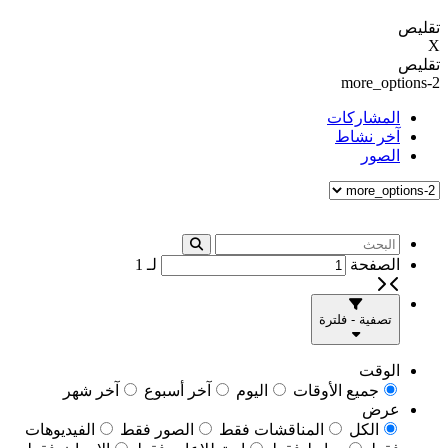
تقليص
X
تقليص
more_options-2
المشاركات
آخر نشاط
الصور
الصفحة
لـ
1
تصفية - فلترة
الوقت
جميع الأوقات
اليوم
آخر أسبوع
آخر شهر
عرض
الكل
المناقشات فقط
الصور فقط
الفيديوهات