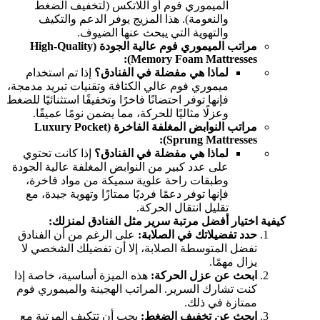
الميموري فوم أو اللاتكس (لتخفيف الضغط
والنعومة). هذا المزيج يوفر الدعم والتكيف
والتهوية التي يبحث عنها الضيوف.
مراتب الميموري فوم عالية الجودة (High-Quality
Memory Foam Mattresses):
لماذا هي مفضلة في الفنادق؟
إذا تم استخدام
ميموري فوم عالي الكثافة وتقنيات تبريد مدمجة،
فإنها توفر احتضانًا فاخرًا وتخفيفًا استثنائيًا للضغط
وعزلًا مثاليًا للحركة، مما يضمن نومًا عميقًا.
مراتب النوابض المغلفة الفاخرة (Luxury Pocket
Sprung Mattresses):
لماذا هي مفضلة في الفنادق؟
إذا كانت تحتوي
على عدد كبير من النوابض المغلفة عالية الجودة
وطبقات راحة علوية سميكة من مواد فاخرة،
فإنها توفر دعمًا فرديًا ممتازًا وتهوية جيدة، مع
تقليل انتقال الحركة.
كيفية اختيار أفضل مرتبة سرير مثل الفنادق لمنزلك:
حدد تفضيلاتك في الصلابة:
على الرغم من أن الفنادق
تفضل المتوسطة الصلابة، إلا أن تفضيلك الشخصي لا
يزال مهمًا.
ابحث عن عزل الحركة:
هذه الميزة أساسية، خاصة إذا
كنت تشارك السرير. المراتب الهجينة والميموري فوم
ممتازة في ذلك.
ابحث عن تخفيف الضغط:
يجب أن تتكيف المرتبة مع