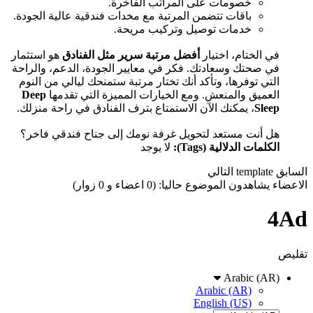
خصومات على المراتب الفاخرة.
باقات تتضمن المرتبة مع مخدات فندقية عالية الجودة.
خدمات توصيل وتركيب مريحة.
في الختام، اختيار
أفضل مرتبة سرير مثل الفنادق
هو استثمار
في صحتك وسعادتك. فكر في معايير الجودة، الدعم، والراحة
التي توفرها، وتأكد أنك تختار مرتبة ستمنحك ليالي من النوم
العميق والمنعش. ومع الخيارات المميزة التي تقدمها
Deep
Sleep
، يمكنك الآن الاستمتاع بترف الفنادق في راحة منزلك.
هل أنت مستعد لتحويل غرفة نومك إلى جناح فندقي فاخر؟
الكلمات الدلالية (Tags):
لا يوجد
السابق
template
التالي
الاعضاء يشاهدون الموضوع حاليا: (0 اعضاء و 0 زوار)
4Ad
تقليص
Arabic (AR)
Arabic (AR)
English (US)