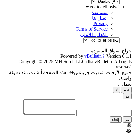
go_to_ellipsis-2
مساعدة
اتصل بنا
Privacy
Terms of Service
الذهاب للأعلى
حراج اسواق السعودية
Powered by
vBulletin®
Version 6.1.1
Copyright © 2026 MH Sub I, LLC dba vBulletin. All rights
reserved.
جميع الأوقات بتوقيت جرينتش+3. هذه الصفحة أنشئت منذ دقيقة
واحدة.
يعمل...
نعم
لا
تم
تم
إلغاء
😀
😂