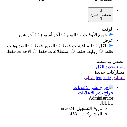
تصفية - فلترة
الوقت
جميع الأوقات
اليوم
آخر أسبوع
آخر شهر
عرض
الكل
المناقشات فقط
الصور فقط
الفيديوهات
فقط
روابط فقط
إستطلاعات فقط
الاحداث فقط
مصفى بواسطة:
إلغاء تحديد الكل
مشاركات جديدة
السابق
template
التالي
حراج نشر الاعلانات
Administrator
تاريخ التسجيل:
Jun 2024
المشاركات:
4531