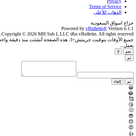
Privacy
Terms of Service
الذهاب للأعلى
حراج اسواق السعودية
Powered by
vBulletin®
Version 6.1.1
Copyright © 2026 MH Sub I, LLC dba vBulletin. All rights reserved.
جميع الأوقات بتوقيت جرينتش+3. هذه الصفحة أنشئت منذ دقيقة واحدة.
يعمل...
نعم
لا
تم
تم
إلغاء
😀
😂
🥰
😘
🤢
😎
😞
😡
👍