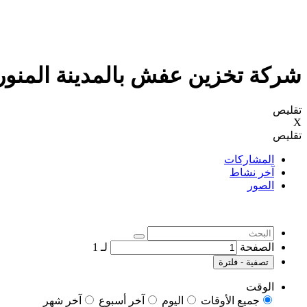
شركة تخزين عفش بالمدينة المنورة اتصل 0506083803 واحصل على خصم5
تقليص
X
تقليص
المشاركات
آخر نشاط
الصور
الصفحة
لـ
1
تصفية - فلترة
الوقت
جميع الأوقات
اليوم
آخر أسبوع
آخر شهر