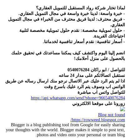
لماذا تختار شركة رواد المستقبل للتمويل العقاري؟
- خبرة واسعة: لدينا خبرة واسعة في مجال التمويل العقاري.
- فريق محترف: لدينا فريق محترف من الخبراء في مجال التمويل
العقاري.
- حلول تمويلية مخصصة: نقدم حلول تمويلية مخصصة لتلبية
احتياجاتك الفريدة.
- أسعار تنافسية: نقدم أسعار تنافسية لخدماتنا.
انضم إلينا اليوم واكتشف كيف يمكننا مساعدتك في تحقيق حلمك
بالحصول على منزل أحلامك!
للتواصل / ابو راكان 0540076284
نستقبل اتصالاتكم على مدار 24 ساعه
اذا لم يتم الرد عليك عبر الاتصال نرجو منك ارسال رساله عن طريق
الواتس اب وسوف يتم الرد عليك باسرع وقت
للتواصل واتس اب مباشرة
https://api.whatsapp.com/send?phone=966540076284
زورونا على موقعنا الالكتروني
Blog not found
https://rowweed.blogspot.com/
Blogger is a blog publishing tool from Google for easily sharing
your thoughts with the world. Blogger makes it simple to post text,
photos and video onto your personal or team blog.