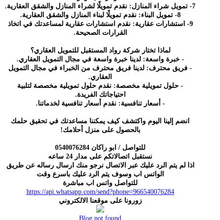
7- تمويل شراء المنازل: نقدم تمويلًا لشراء المنازل والشقق العقارية.
8- تمويل البناء: نقدم تمويلًا لبناء المنازل والشقق العقارية.
9- استشارات عقارية: نقدم استشارات عقارية لمساعدتك في اتخاذ
القرارات الصحيحة.
لماذا تختار شركة رواد المستقبل للتمويل العقاري؟
- خبرة واسعة: لدينا خبرة واسعة في مجال التمويل العقاري.
- فريق محترف: لدينا فريق محترف من الخبراء في مجال التمويل
العقاري.
- حلول تمويلية مخصصة: نقدم حلول تمويلية مخصصة لتلبية
احتياجاتك الفريدة.
- أسعار تنافسية: نقدم أسعار تنافسية لخدماتنا.
انضم إلينا اليوم واكتشف كيف يمكننا مساعدتك في تحقيق حلمك
بالحصول على منزل أحلامك!
للتواصل / ابو راكان 0540076284
نستقبل اتصالاتكم على مدار 24 ساعه
اذا لم يتم الرد عليك عبر الاتصال نرجو منك ارسال رساله عن طريق
الواتس اب وسوف يتم الرد عليك باسرع وقت
للتواصل واتس اب مباشرة
https://api.whatsapp.com/send?phone=966540076284
زورونا على موقعنا الالكتروني
Blog not found