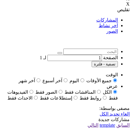
X
تقليص
المشاركات
آخر نشاط
الصور
الصفحة
لـ
1
تصفية - فلترة
الوقت
جميع الأوقات
اليوم
آخر أسبوع
آخر شهر
عرض
الكل
المناقشات فقط
الصور فقط
الفيديوهات
فقط
روابط فقط
إستطلاعات فقط
الاحداث فقط
مصفى بواسطة:
إلغاء تحديد الكل
مشاركات جديدة
السابق
template
التالي