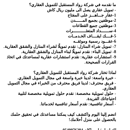
ما نقدمه في شركة رواد المستقبل للتمويل العقاري؟
- تمويل عقاري يصل الى مليون ريال كاش
1-عقار جـــاهـــز على المفتاح
2-موظفين بجميع المــــــدن
3-موظفين جميع القطاعات
4-ســـــــداد المتعثـــــــــــرات
5-فــــك ايقــــاف الخـدمــات
6-عقـــود رسمية وموثقــه
7- تمويل شراء المنازل: نقدم تمويلًا لشراء المنازل والشقق العقارية.
8- تمويل البناء: نقدم تمويلًا لبناء المنازل والشقق العقارية.
9- استشارات عقارية: نقدم استشارات عقارية لمساعدتك في اتخاذ
القرارات الصحيحة.
لماذا تختار شركة رواد المستقبل للتمويل العقاري؟
- خبرة واسعة: لدينا خبرة واسعة في مجال التمويل العقاري.
- فريق محترف: لدينا فريق محترف من الخبراء في مجال التمويل
العقاري.
- حلول تمويلية مخصصة: نقدم حلول تمويلية مخصصة لتلبية
احتياجاتك الفريدة.
- أسعار تنافسية: نقدم أسعار تنافسية لخدماتنا.
انضم إلينا اليوم واكتشف كيف يمكننا مساعدتك في تحقيق حلمك
بالحصول على منزل أحلامك!