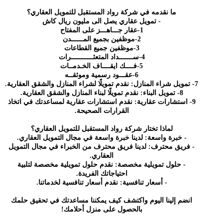
ما نقدمه في شركة رواد المستقبل للتمويل العقاري؟
- تمويل عقاري يصل الى مليون ريال كاش
1-عقار جـــاهـــز على المفتاح
2-موظفين بجميع المــــــدن
3-موظفين جميع القطاعات
4-ســـــــداد المتعثـــــــــــرات
5-فــــك ايقــــاف الخـدمــات
6-عقـــود رسمية وموثقــه
7- تمويل شراء المنازل: نقدم تمويلًا لشراء المنازل والشقق العقارية.
8- تمويل البناء: نقدم تمويلًا لبناء المنازل والشقق العقارية.
9- استشارات عقارية: نقدم استشارات عقارية لمساعدتك في اتخاذ
القرارات الصحيحة.
لماذا تختار شركة رواد المستقبل للتمويل العقاري؟
- خبرة واسعة: لدينا خبرة واسعة في مجال التمويل العقاري.
- فريق محترف: لدينا فريق محترف من الخبراء في مجال التمويل
العقاري.
- حلول تمويلية مخصصة: نقدم حلول تمويلية مخصصة لتلبية
احتياجاتك الفريدة.
- أسعار تنافسية: نقدم أسعار تنافسية لخدماتنا.
انضم إلينا اليوم واكتشف كيف يمكننا مساعدتك في تحقيق حلمك
بالحصول على منزل أحلامك!