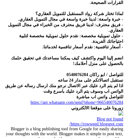
القرارات الصحيحة.
لماذا تختار شركة رواد المستقبل للتمويل العقاري؟
- خبرة واسعة: لدينا خبرة واسعة في مجال التمويل العقاري.
- فريق محترف: لدينا فريق محترف من الخبراء في مجال التمويل
العقاري.
- حلول تمويلية مخصصة: نقدم حلول تمويلية مخصصة لتلبية
احتياجاتك الفريدة.
- أسعار تنافسية: نقدم أسعار تنافسية لخدماتنا.
انضم إلينا اليوم واكتشف كيف يمكننا مساعدتك في تحقيق حلمك
بالحصول على منزل أحلامك!
للتواصل / ابو راكان 0540076284
نستقبل اتصالاتكم على مدار 24 ساعه
اذا لم يتم الرد عليك عبر الاتصال نرجو منك ارسال رساله عن طريق
الواتس اب وسوف يتم الرد عليك باسرع وقت
للتواصل واتس اب مباشرة
https://api.whatsapp.com/send?phone=966540076284
زورونا على موقعنا الالكتروني
Blog not found
https://rowweed.blogspot.com/
Blogger is a blog publishing tool from Google for easily sharing
your thoughts with the world. Blogger makes it simple to post text,