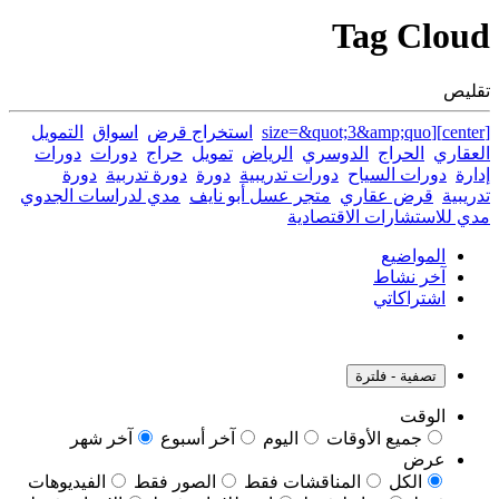
Tag Clo
يص
استخراج قرض
اسواق
التمويل
قاري
الحراج
الدوسري
الرياض
تمويل
حراج
دورات
دورات
رة
دورات السياح
دورات تدريبية
دورة
دورة تدربية
دورة
يبية
قرض عقاري
متجر عسل أبو نايف
مدي لدراسات الجدوي
 للاستشارات الاقتصادية
المواضيع
آخر نشاط
اشتراكاتي
تصفية - فلترة
الوقت
جميع الأوقات
اليوم
آخر أسبوع
آخر شهر
عرض
الكل
المناقشات فقط
الصور فقط
الفيديوهات