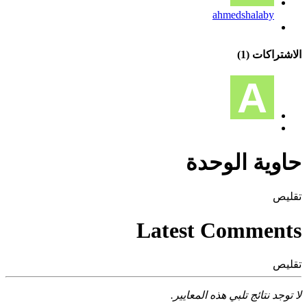
ahmedshalaby
شتراكات (1)
وية الوحدة
يص
Latest Commen
يص
توجد نتائج تلبي هذه المعايير.