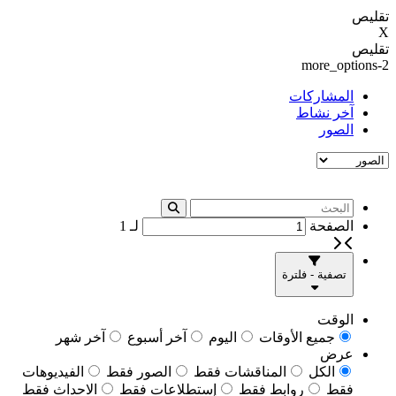
تقليص
X
تقليص
more_options-2
المشاركات
آخر نشاط
الصور
الصفحة
لـ
1
تصفية - فلترة
الوقت
جميع الأوقات
اليوم
آخر أسبوع
آخر شهر
عرض
الكل
المناقشات فقط
الصور فقط
الفيديوهات
فقط
روابط فقط
إستطلاعات فقط
الاحداث فقط