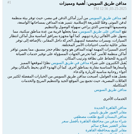
#1
مدافن طريق السويس: أهمية ومميزات
03-25-2025, 12:56 PM
تُعد
مدافن طريق السويس
من أبرز أماكن الدفن في مصر، حيث توفر بيئة منظمة
لدفن الموتى وفقًا للشريعة الإسلامية. تتميز هذه المدافن بمساحاتها الواسعة،
وتصميمها الهندسي الذي يراعي سهولة الوصول والتنظيم.
تقع
المدافن على طريق السويس
، مما يجعلها قريبة من عدة مناطق سكنية، مما
يسهل على الأهالي زيارة ذويهم. كما أنها مجهزة بمرافق أساسية مثل أماكن انتظار
السيارات، وممرات مخصصة لتسهيل الحركة داخل المقابر، بالإضافة إلى توفر
مقابر عائلية تناسب احتياجات الأسر المختلفة.
إحدى المميزات المهمة لهذه المدافن هو وجود نظام حجز مسبق، مما يضمن توافر
أماكن منظمة للأسر. كما تحرص الجهات المسؤولة على توفير خدمات الصيانة
الدورية للحفاظ على نظافة وترتيب المكان.
يُقبل الكثيرون على شراء
مدافن في طريق السويس
نظرًا لموقعها المميز
وأسعارها المناسبة مقارنة بمناطق أخرى. كما أن الهدوء الذي يحيط بالمكان يوفر
أجواء روحانية مناسبة للزيارة والدعاء.
بفضل هذه العوامل، أصبحت مدافن طريق السويس من الخيارات المفضلة لكثير من
العائلات المصرية، حيث تجمع بين الموقع الجيد والتنظيم المريح والخدمات
المتكاملة.
مدافن طريق السويس
الخدمات الأخرى
مدافن القاهرة الجديدة
مقابر العبور طريق بلبيس
مدافن البستان للبيع طلعت مصطفي
شراء مدفن من محافظة القاهرة بأفضل سعر
مقابر الغفير بصلاح سالم
مقابر للبيع بمحافظة القاهرة