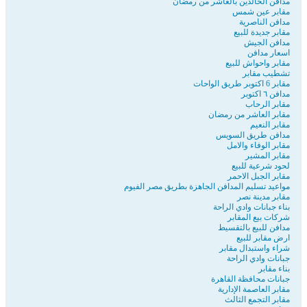
مدافن الخالدين بالعاشر من رمضان
مقابر عين شمس
مدافن الناصرية
مقابر جديدة للبيع
مدافن الجيش
اسعار مدافن
مقابر واحواش للبيع
تشطيب مقابر
مقابر 6 اكتوبر طريق الواحات
مدافن ٦ اكتوبر
مقابر الرحاب
مقابر العاشر من رمضان
مقابر النعيم
مدافن طريق السويس
مقابر الوفاء والامل
مقابر المشير
لحود شرعية للبيع
مقابر الجبل الاحمر
مواعيد تسليم المدافن الجاهزة بطريق مصر الفيوم
مقابر مدينة نصر
بناء جبانات وادي الراحة
شركات بيع المقابر
مدافن للبيع بالتقسيط
ارض مقابر للبيع
شراء واستبدال مقابر
جبانات وادي الراحة
بناء مقابر
جبانات محافظة القاهرة
مقابر العاصمة الإدارية
مقابر التجمع الثالث