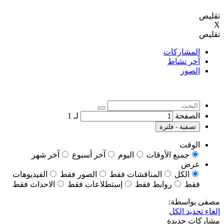
تقليص
X
تقليص
المشاركات
آخر نشاط
الصور
الصفحة
لـ
1
تصفية - فلترة
الوقت
جميع الأوقات
اليوم
آخر أسبوع
آخر شهر
عرض
الكل
المناقشات فقط
الصور فقط
الفيديوهات
فقط
روابط فقط
إستطلاعات فقط
الاحداث فقط
مصفى بواسطة:
إلغاء تحديد الكل
مشاركات جديدة