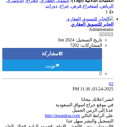
الكلمات الدلالية (Tags):
التمويل العقاري
,
الحراج
,
الدوسري
,
الرياض
,
استخراج قرض
,
حراج
,
دورات
1
👍
الجابر للتسويق العقاري
Administrator
تاريخ التسجيل:
Jun 2024
المشاركات:
7202
مشاركة
تويت
#2
03-24-2025, 11:30 PM
انشر اعلانك مجانا
في موقع حراج اسواق السعودية
عدنا إلى الزمن الجميل
على الرابط التالي
http://asuaqksa.com
التسجيل والنشر سهل جدا
#السودان_ينتصر #العشر_الاواخر #حمود_البادي #جاك_العلم