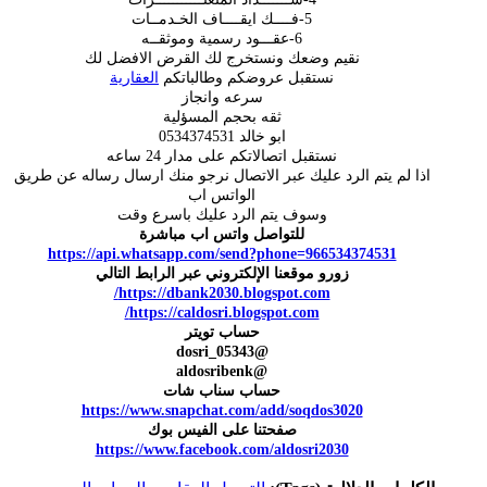
5-فــــك ايقــــاف الخـدمــات
6-عقـــود رسمية وموثقــه
نقيم وضعك ونستخرج لك القرض الافضل لك
نستقبل عروضكم وطالباتكم
العقارية
سرعه وانجاز
ثقه بحجم المسؤلية
ابو خالد 0534374531
نستقبل اتصالاتكم على مدار 24 ساعه
اذا لم يتم الرد عليك عبر الاتصال نرجو منك ارسال رساله عن طريق
الواتس اب
وسوف يتم الرد عليك باسرع وقت
للتواصل واتس اب مباشرة
https://api.whatsapp.com/send?phone=966534374531
زورو موقعنا الإلكتروني عبر الرابط التالي
https://dbank2030.blogspot.com/
https://caldosri.blogspot.com/
حساب تويتر
@dosri_05343
@aldosribenk
حساب سناب شات
https://www.snapchat.com/add/soqdos3020
صفحتنا على الفيس بوك
https://www.facebook.com/aldosri2030