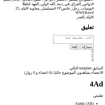
#دواس_الفراج_في_ذمة_الله #ولي_العهد #ياهلا
#يوميات_رجل_عانس٢٣ #مسلسل_معاويه​ #ليله_25
#WWERaw
#ليلة_القدر​
تعليق
مشاركة
إلغاء
السابق
template
التالي
الاعضاء يشاهدون الموضوع حاليا: (0 اعضاء و 0 زوار)
4Ad
تقليص
Arabic (AR)