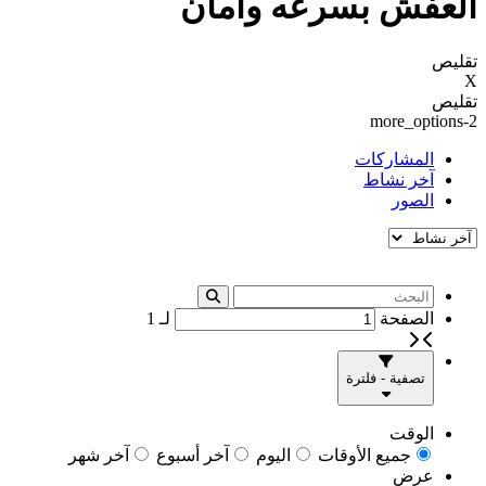
العفش بسرعه وامان
تقليص
X
تقليص
more_options-2
المشاركات
آخر نشاط
الصور
الصفحة
لـ
1
تصفية - فلترة
الوقت
جميع الأوقات
اليوم
آخر أسبوع
آخر شهر
عرض