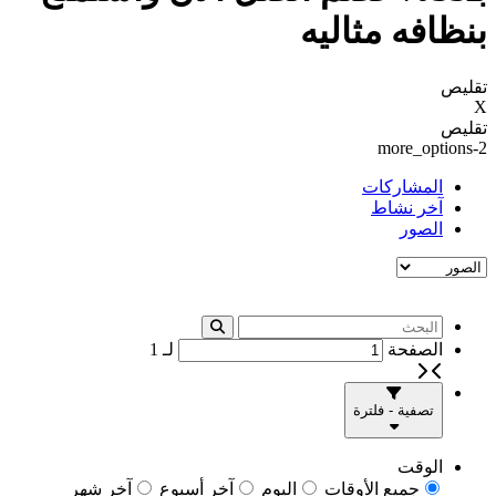
بنظافه مثاليه
تقليص
X
تقليص
more_options-2
المشاركات
آخر نشاط
الصور
الصفحة
لـ
1
تصفية - فلترة
الوقت
جميع الأوقات
اليوم
آخر أسبوع
آخر شهر