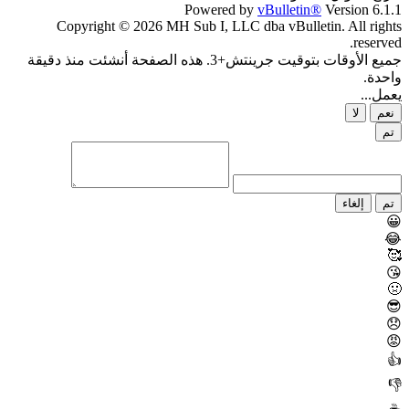
Powered by
vBulletin®
Version 6.1.1
Copyright © 2026 MH Sub I, LLC dba vBulletin. All rights
reserved.
جميع الأوقات بتوقيت جرينتش+3. هذه الصفحة أنشئت منذ دقيقة
واحدة.
يعمل...
نعم
لا
تم
تم
إلغاء
😀
😂
🥰
😘
🤢
😎
😞
😡
👍
👎