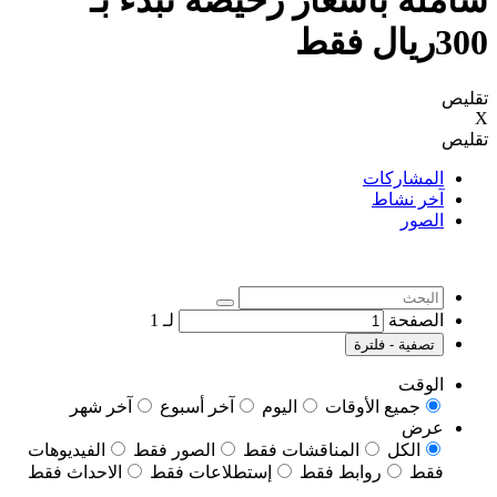
شاملة بأسعار رخيصه تبدء بـ
300ريال فقط
تقليص
X
تقليص
المشاركات
آخر نشاط
الصور
الصفحة
لـ
1
تصفية - فلترة
الوقت
جميع الأوقات
اليوم
آخر أسبوع
آخر شهر
عرض
الكل
المناقشات فقط
الصور فقط
الفيديوهات
فقط
روابط فقط
إستطلاعات فقط
الاحداث فقط