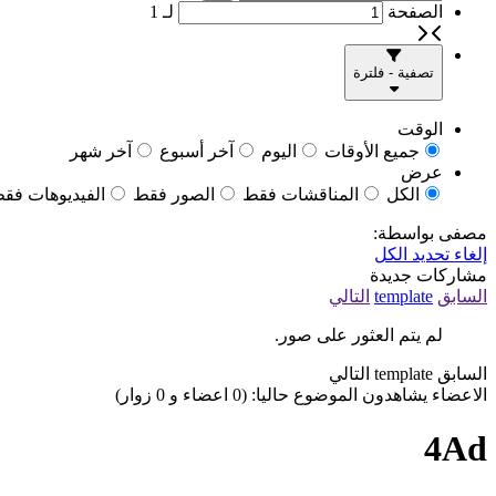
الصفحة
لـ
1
تصفية - فلترة
الوقت
جميع الأوقات
اليوم
آخر أسبوع
آخر شهر
عرض
الكل
المناقشات فقط
الصور فقط
الفيديوهات فق
مصفى بواسطة:
إلغاء تحديد الكل
مشاركات جديدة
السابق
template
التالي
لم يتم العثور على صور.
السابق
template
التالي
الاعضاء يشاهدون الموضوع حاليا: (0 اعضاء و 0 زوار)
4Ad