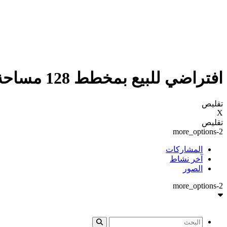
افتراضي للبيع بمخطط 128 مساحة 875 متر حرف ج شارع ونافذ زاوية مباشر
تقليص
X
تقليص
more_options-2
المشاركات
آخر نشاط
الصور
more_options-2