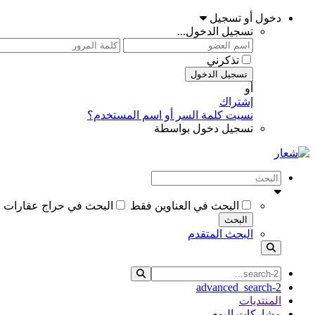
دخول أو تسجيل
تسجيل الدخول...
تذكرني
تسجيل الدخول
أو
إشتراك
نسيت كلمة السر أو اسم المستخدم؟
تسجيل دخول بواسطة
البحث في العناوين فقط
البحث في حراج عقارات ا
البحث
البحث المتقدم
advanced_search-2
المنتديات
مشاركات اليوم