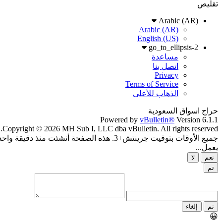
تقليص
Arabic (AR)
Arabic (AR)
English (US)
go_to_ellipsis-2
مساعدة
اتصل بنا
Privacy
Terms of Service
الذهاب للأعلى
حراج اسواق السعودية
Powered by
vBulletin®
Version 6.1.1
Copyright © 2026 MH Sub I, LLC dba vBulletin. All rights reserved.
جميع الأوقات بتوقيت جرينتش+3. هذه الصفحة أنشئت منذ دقيقة واحدة.
يعمل...
نعم
لا
تم
تم
إلغاء
😀