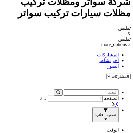
شركة سواتر ومظلات تركيب
مظلات سيارات تركيب سواتر
تقليص
X
تقليص
more_options-2
المشاركات
آخر نشاط
الصور
الصفحة
لـ
2
تصفية - فلترة
الوقت