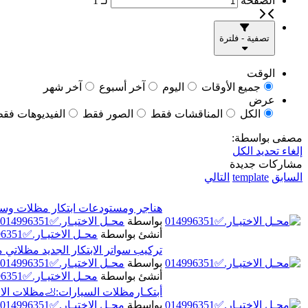
الصفحة
لـ
1
تصفية - فلترة
الوقت
جميع الأوقات
اليوم
آخر أسبوع
آخر شهر
عرض
الكل
المناقشات فقط
الصور فقط
الفيديوهات فق
مصفى بواسطة:
إلغاء تحديد الكل
مشاركات جديدة
السابق
template
التالي
هناجر ومستودعات ابتكار مظلات وسواتر الاختيارالاول o559613
بواسطة
محـل الاختيـار.✅014996351
أنشئ بواسطة
محـل الاختيـار.✅014996351
تركيب سواتر الابتكار الجديد مظلاتي مظلات وسواترال
بواسطة
محـل الاختيـار.✅014996351
أنشئ بواسطة
محـل الاختيـار.✅014996351
أبتكـارمظلات السيارات:🦶مظلات الاختيار
بواسطة
محـل الاختيـار.✅014996351