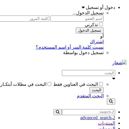
دخول أو تسجيل
تسجيل الدخول...
تذكرني
تسجيل الدخول
أو
إشتراك
نسيت كلمة السر أو اسم المستخدم؟
تسجيل دخول بواسطة
البحث في العناوين فقط
البحث في مظلات أبتكـارمظلات ا
البحث
البحث المتقدم
advanced_search-2
المنتديات
المدونات