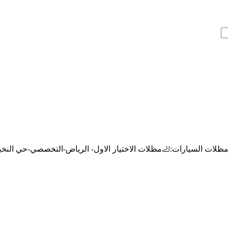
لسيارات:🦶مظلات الاختيار الاول- الرياض-التخصصي-حي النخيل ت/0114996351 سواتر,قرم