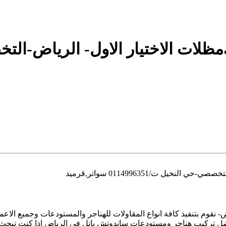
في الرياض- نقوم بتنفيذ كافة انواع المقاولات للهناجر والمستودعات وجميع
ل تركيب هناجر ومستودعات ساندوتش بانل في الرياض إذا كنت تبح