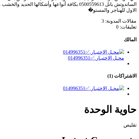
الساندوتش بانل 0500559613 بكافة أنواعها وأشك
الاول للهناجر والمستو�
مقالات المدونة:
3
تعليقات:
0
المالك
محـل الاختيـار.✅014996351
الاشتراكات (1)
حاوية الوحدة
تقليص