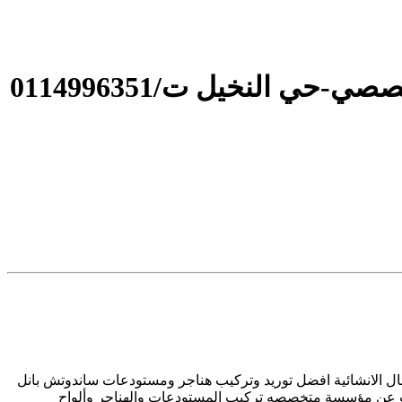
مظلات أبتكـارمظلات السيارات:🦶مظلات الاختيار الاول- الرياض-التخصصي-حي النخيل ت/0114996351
 الاعمال الانشائية افضل توريد وتركيب هناجر ومستودعات ساندوتش بانل
ث عن مؤسسة متخصصه تركيب المستودعات والهناجر وألواح