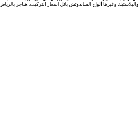
الها الحديد والخشب والبلاستيك وغيرها ألواح الساندوتش بانل اسعار التركيب. هن