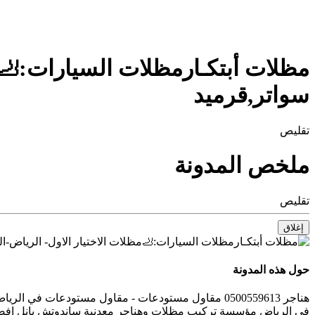
سواتر,قرميد
تقليص
ملخص المدونة
تقليص
إغلاق
حول هذه المدونة
هناجر 0500559613 مقاول مستودعات - مقاول مستودعات 
في الرياض مؤسسة تركيب مظلات وهناجر معدنية ساندوتش بانل افض