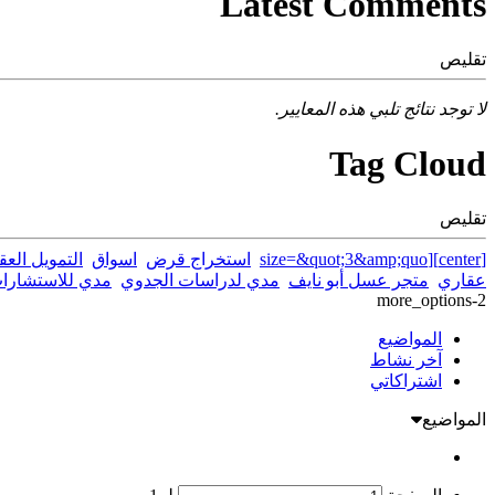
Latest Comments
تقليص
لا توجد نتائج تلبي هذه المعايير.
Tag Cloud
تقليص
[center][size=&quot;3&amp;quo
استخراج قرض
اسواق
التمويل العق
عقاري
متجر عسل أبو نايف
مدي لدراسات الجدوي
مدي للاستشارات
more_options-2
المواضيع
آخر نشاط
اشتراكاتي
المواضيع