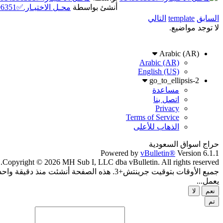
أنشئ بواسطة
محـل الاختيـار.✅014996351
السابق
template
التالي
لا توجد مواضيع.
Arabic (AR)
Arabic (AR)
English (US)
go_to_ellipsis-2
مساعدة
اتصل بنا
Privacy
Terms of Service
الذهاب للأعلى
حراج اسواق السعودية
Powered by
vBulletin®
Version 6.1.1
Copyright © 2026 MH Sub I, LLC dba vBulletin. All rights reserved.
جميع الأوقات بتوقيت جرينتش+3. هذه الصفحة أنشئت منذ دقيقة واحدة.
يعمل...
نعم
لا
تم