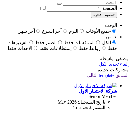
الصفحة
لـ
1
تصفية - فلترة
الوقت
جميع الأوقات
اليوم
آخر أسبوع
آخر شهر
عرض
الكل
المناقشات فقط
الصور فقط
الفيديوهات
فقط
روابط فقط
إستطلاعات فقط
الاحداث فقط
مصفى بواسطة:
إلغاء تحديد الكل
مشاركات جديدة
السابق
template
التالي
شركة الاختيـار الاول
Senior Member
تاريخ التسجيل:
May 2026
المشاركات:
4612