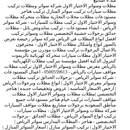
منذ 4 أسابيع
مظلات وسواتر الاختيار الاول شركة سواتر ومظلات تركيب
مظلات سيارات تركيب سواتر المنازل تركيب هناجر
مستودعات مظلات محلات التجارية مظلات متحركة مظلات
وسواتر الاختيار الاول تركيب مظلات للسيارات - شركة سواتر
الرياض - انشاء مستودعات - تركيب ساندوتش بانل - مظلات
حدائق برجولات خشبية التخصصي مظلات وسواتر تركيب
افضل انواع المظلات في الرياض شركة سواتر رخيصة نعرض
بالصور انواع واشكال مظلات الاختيار الاول - محترفون
بالاعمال البرجولات تركيب مظلات مودرن من مؤسسة
الاختيار الاول مظلات سيارات متحركة كهربائية بالريموت
كنترول الذكية افضل مؤسسة بتركيب مظلات الكهربائية
بالرياض معرض مظلات وسواتر الاختيار الاول تركيب مظلات
مواقف سيارات بالرياض - 0500559613 - اعمال المستودعات
- شركة سواتر الرياض - برجولات الحدائق تركيب مظلات
وسواتر معرض الاختيار الاول | انواع مظلات وبرجولات الرياض
| ارخص الاسعار المناسبه | عروض وتخفيضات جديده | هناجر
التخصصي |مظلات مظلات وسواتر الاختيار الاول مظلات
مواقف السيارات تركيب خيام هناجر مستودعات جميع
مناطق السعودية برجولات مشاريع مظلات مواقف السيارات
شركة مظلات وسواتر الاختيار الاول - مظلات سيارات -
تركيب انواع السواتر الرياض - مظلات الحدائق - برجولات
التخـصصي - هناجر - المظلات المدارس سواتر الرياض |
الاختيار الاول | تركيب السواتر منازل | اسعار السواتر المنازل |