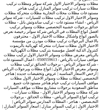
مظلات وسواتر الاختيار الاول شركة سواتر ومظلات تركيب
مظلات سيارات تركيب سواتر المنازل تركيب هناجر
مستودعات مظلات محلات التجارية مظلات متحركة مظلات
وسواتر الاختيار الاول تركيب مظلات للسيارات - شركة سواتر
الرياض - انشاء مستودعات - تركيب ساندوتش بانل - مظلات
حدائق برجولات خشبية التخصصي مظلات وسواتر تركيب
افضل انواع المظلات في الرياض شركة سواتر رخيصة نعرض
بالصور انواع واشكال مظلات الاختيار الاول - محترفون
بالاعمال البرجولات تركيب مظلات مودرن من مؤسسة
الاختيار الاول مظلات سيارات متحركة كهربائية بالريموت
كنترول الذكية افضل مؤسسة بتركيب مظلات الكهربائية
بالرياض معرض مظلات وسواتر الاختيار الاول تركيب مظلات
مواقف سيارات بالرياض - 0500559613 - اعمال المستودعات
- شركة سواتر الرياض - برجولات الحدائق تركيب مظلات
وسواتر معرض الاختيار الاول | انواع مظلات وبرجولات الرياض
| ارخص الاسعار المناسبه | عروض وتخفيضات جديده | هناجر
التخصصي |مظلات مظلات وسواتر الاختيار الاول مظلات
مواقف السيارات تركيب خيام هناجر مستودعات جميع
مناطق السعودية برجولات مشاريع مظلات مواقف السيارات
شركة مظلات وسواتر الاختيار الاول - مظلات سيارات -
تركيب انواع السواتر الرياض - مظلات الحدائق - برجولات
التخـصصي - هناجر - المظلات المدارس سواتر الرياض |
الاختيار الاول | تركيب السواتر منازل | اسعار السواتر المنازل |