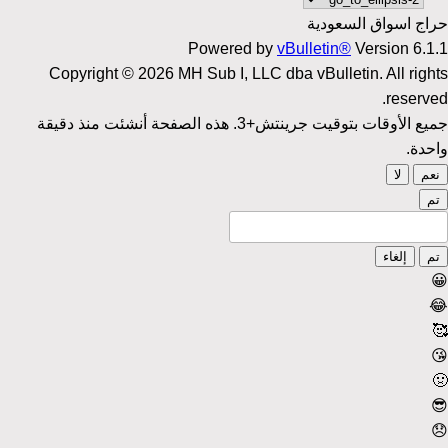
حراج اسواق السعودية
Powered by
vBulletin®
Version 6.1.1
Copyright © 2026 MH Sub I, LLC dba vBulletin. All rights
reserved.
جميع الأوقات بتوقيت جرينتش+3. هذه الصفحة أنشئت منذ دقيقة
واحدة.
نعم
لا
تم
تم
إلغاء
😀
😂
🥰
😘
🤢
😎
😞