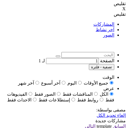
تقليص
X
تقليص
المشاركات
آخر نشاط
الصور
الصفحة
لـ
1
تصفية - فلترة
الوقت
جميع الأوقات
اليوم
آخر أسبوع
آخر شهر
عرض
الكل
المناقشات فقط
الصور فقط
الفيديوهات
فقط
روابط فقط
إستطلاعات فقط
الاحداث فقط
مصفى بواسطة:
إلغاء تحديد الكل
مشاركات جديدة
السابق
template
التالي