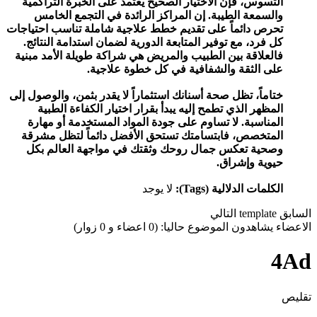
التسوس، فإن الاختيار الصحيح يعتمد على الخبرة التراكمية
والسمعة الطيبة. إن المراكز الرائدة في التجمع الخامس
تحرص دائماً على تقديم خطط علاجية شاملة تناسب احتياجات
كل فرد، مع توفير المتابعة الدورية لضمان استدامة النتائج.
فالعلاقة بين الطبيب والمريض هي شراكة طويلة الأمد مبنية
على الثقة والشفافية في كل خطوة علاجية.
ختاماً، تظل صحة أسنانك استثماراً لا يقدر بثمن، والوصول إلى
المظهر الذي تطمح إليه يبدأ بقرار اختيار الكفاءة الطبية
المناسبة. لا تساوم على جودة المواد المستخدمة أو مهارة
المتخصص، فابتسامتك تستحق الأفضل دائماً لتظل مشرقة
وصحية تعكس جمال روحك وثقتك في مواجهة العالم بكل
حيوية وإشراق.
الكلمات الدلالية (Tags):
لا يوجد
السابق
template
التالي
الاعضاء يشاهدون الموضوع حاليا: (0 اعضاء و 0 زوار)
4Ad
تقليص