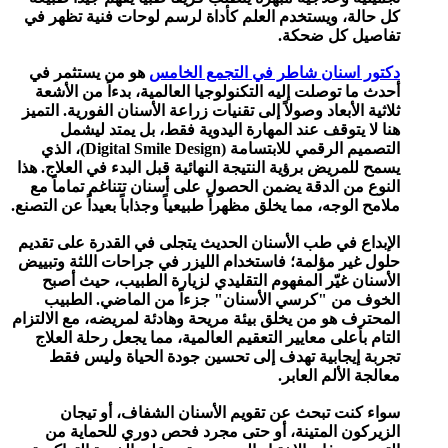
كل حالة، ويستخدم العلم كأداة لرسم لوحات فنية تظهر في
تفاصيل كل ضحكة.
دكتور اسنان شاطر في التجمع الخامس
هو من يستثمر في
أحدث ما توصلت إليه التكنولوجيا العالمية، بدءاً من الأشعة
ثلاثية الأبعاد وصولاً إلى تقنيات زراعة الأسنان الفورية. التميز
هنا لا يتوقف عند المهارة اليدوية فقط، بل يمتد ليشمل
التصميم الرقمي للابتسامة (Digital Smile Design)، الذي
يسمح للمريض برؤية النتيجة النهائية قبل البدء في العلاج. هذا
النوع من الدقة يضمن الحصول على أسنان تتناغم تماماً مع
ملامح الوجه، مما يخلق مظهراً طبيعياً وجذاباً بعيداً عن التصنع.
الإبداع في طب الأسنان الحديث يتجلى في القدرة على تقديم
حلول غير مؤلمة؛ فاستخدام الليزر في جراحات اللثة وتبييض
الأسنان غيّر المفهوم التقليدي لزيارة الطبيب، حيث أصبح
الخوف من "كرسي الأسنان" جزءاً من الماضي. الطبيب
المحترف هو من يخلق بيئة مريحة وهادئة لمريضه، مع الالتزام
التام بأعلى معايير التعقيم العالمية، مما يجعل رحلة العلاج
تجربة إيجابية تهدف إلى تحسين جودة الحياة وليس فقط
معالجة الألم العابر.
سواء كنت تبحث عن تقويم الأسنان الشفاف، أو تيجان
الزيركون المتينة، أو حتى مجرد فحص دوري للحماية من