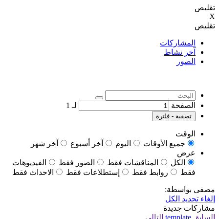
تقليص
X
تقليص
المشاركات
آخر نشاط
الصور
الصفحة
لـ
1
تصفية - فلترة
الوقت
جميع الأوقات
اليوم
آخر أسبوع
آخر شهر
عرض
الكل
المناقشات فقط
الصور فقط
الفيديوهات
فقط
روابط فقط
إستطلاعات فقط
الاحداث فقط
مصفى بواسطة:
إلغاء تحديد الكل
مشاركات جديدة
السابق
template
التالي