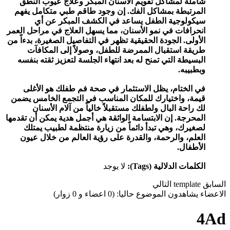
شاملة لمشاكل تقويم الأسنان المبكر وعلاج عيوب النطق
المرتبطة بمشاكل الفك. إن وجود طاقم طبي متكامل يفهم
سيكولوجية الطفل يساعد في الكشف المبكر عن أي
انحرافات في نمو الأسنان، مما يسهل العلاج في مراحل العمر
الأولى. الجودة الحقيقية تظهر في التفاصيل الصغيرة، بدءاً من
طريقة استقبال الممرضة للطفل، وصولاً إلى المكافآت
البسيطة التي تمنح له بعد انتهاء الجلسة لتعزيز ثقته بنفسه
وبطبيبه.
في الختام، يظل الاستثمار في صحة فم طفلك هو الأغلى
قيمة، واختيارك للمكان المناسب في التجمع الخامس يضمن
لك راحة البال ولطفلك مستقبلاً خالياً من آلام الأسنان
المحرجة. إن الابتسامة الواثقة هي أجمل هدية يمكن أن تقدمها
لصغيرك، وهي تبدأ دائماً من زيارة منتظمة لطبيب يمتلك
العلم، والرحمة، والقدرة على رؤية العالم من خلال عيون
الأطفال.
الكلمات الدلالية (Tags):
لا يوجد
السابق
template
التالي
الاعضاء يشاهدون الموضوع حاليا: (0 اعضاء و 0 زوار)
4Ad