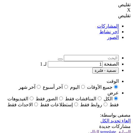
تقليص
X
تقليص
المشاركات
آخر نشاط
الصور
الصفحة
لـ
1
تصفية - فلترة
الوقت
جميع الأوقات
اليوم
آخر أسبوع
آخر شهر
عرض
الكل
المناقشات فقط
الصور فقط
الفيديوهات
فقط
روابط فقط
إستطلاعات فقط
الاحداث فقط
مصفى بواسطة:
إلغاء تحديد الكل
مشاركات جديدة
السابق
template
التالي