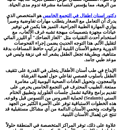
من الرهبة، مما يؤسس لابتسامة مشرقة تدوم مدى الحياة.
دكتور اسنان اطفال في التجمع الخامس
هو المتخصص الذي
يدرك أن التعامل مع الصغار يتطلب مهارات تفاوضية وصبراً
يوازي المهارة الطبية الجراحية. التميز هنا يكمن في توفير
عيادات مجهزة بتصميمات مبهجة تشبه غرف الألعاب، مع
استخدام أحدث التقنيات مثل "الغاز الضاحك" أو الليزر المائي
لتقليل الألم. هذا التوجه الحديث يضمن إجراء الفحوصات
الدورية وحشو الأسنان اللبنية أو تركيب حافظ المسافات بدقة
متناهية، وبطريقة تجعل الطفل يشعر أنه في نزهة وليس في
موعد طبي جامد.
الإبداع في طب أسنان الأطفال يتجلى في القدرة على تثقيف
الطفل بأسلوب قصصي تفاعلي حول أهمية الفرشاة
والمعجون، وتحويل العادات الصحية اليومية إلى مغامرة
ممتعة. الطبيب المحترف في التجمع الخامس يحرص على
تقديم برامج وقائية تشمل جلسات الفلورايد وتطبيق الختام
السني (Sealants) لحماية الضروس من التسوس قبل وقوعه.
هذه الخطوات الاستباقية توفر على الأسرة الكثير من الجهد
والوقت، وتحمي الأسنان الدائمة من أي مشاكل مستقبلية قد
تنتج عن إهمال الأسنان اللبنية.
علاوة على ذلك، توفر المراكز المتخصصة في المنطقة حلولاً