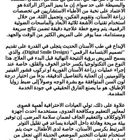
والبسيطة على حد سواء. إن ما يميز المراكز الرائدة هو
الاعتماد على نخبة من الأطباء الاستشاريين في تخصصات
زراعة الأسنان، وتقويم الفكين، وتجميل اللثة. من خلال
استخدام تقنيات الأشعة ثلاثية الأبعاد والماسحات الضوئية
الرقمية، يتم وضع خطة علاجية دقيقة تضمن نتائج سريعة
ومستدامة، مما يوفر على المريض الكثير من الوقت والجهد.
الإبداع في طب الأسنان الحديث يتجلى في القدرة على تقديم
"تصميم الابتسامة الرقمي" (Digital Smile Design)، والذي
يسمح للمريض برؤية النتيجة النهائية قبل البدء في العلاج. هذا
النوع من التكنولوجيا يكسر حاجز الخوف والقلق، خاصة عند
إجراء عمليات زراعة الأسنان الفورية أو تركيب قشور الفينير
واللومينير. إن العناية بالتفاصيل الدقيقة، بدءاً من اختيار درجة
لون السن المتوافقة مع بشرة الوجه وصولاً إلى ضبط زوايا
الإطباق، هو ما يصنع الفارق الحقيقي في جودة الخدمة
المقدمة.
علاوة على ذلك، تولي العيادات الاحترافية أهمية قصوى
لمعايير التعقيم ومكافحة العدوى، مستخدمة أحدث أجهزة
الأوتوكلاف والتعقيم الجاف لضمان سلامة المرضى. إن توفير
بيئة مريحة وهادئة داخل العيادة يساعد في تقليل التوتر
المرتبط بكرسي الأسنان، خاصة لدى الأطفال، حيث يتم
استخدام تقنيات التخدير الموضعي الحديثة التي تجعل من