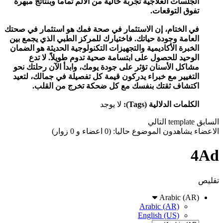
الجلسات العلاجية تجربة خالية من الألم تماماً وبنتائج مبهرة
تفوق التوقعات.
في الختام، إن الاستثمار في صحة فمك هو استثمار في صحتك
العامة وجودة حياتك. فاختيارك للمركز الطبي الذي يجمع بين
الخبرة الأكاديمية والتجهيزات التكنولوجية الحديثة هو الضمان
الوحيد للحصول على ابتسامة صحية تدوم طويلاً. لا تدع
مشاكل الأسنان تؤثر على جودة يومك، وابدأ الآن رحلتك نحو
التغيير مع خبراء يدركون قيمة كل تفصيلة في جمالك، لتعيد
اكتشاف ثقتك بنفسك مع كل ضحكة تخرج من القلب.
الكلمات الدلالية (Tags):
لا يوجد
السابق
template
التالي
الاعضاء يشاهدون الموضوع حاليا: (0 اعضاء و 0 زوار)
4Ad
تقليص
Arabic (AR)
Arabic (AR)
English (US)