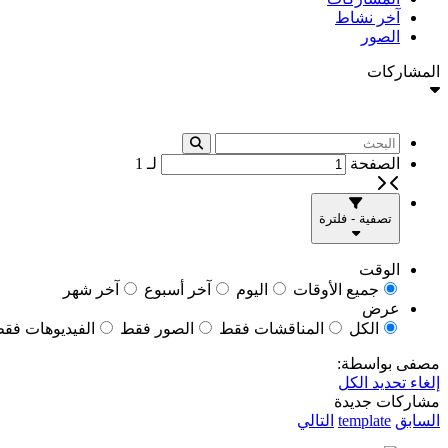
آخر نشاط
الصور
المشاركات
الصفحة
لـ
1
تصفية - فلترة
الوقت
جميع الأوقات
اليوم
آخر أسبوع
آخر شهر
عرض
الكل
المناقشات فقط
الصور فقط
الفيديوهات فق
مصفى بواسطة:
إلغاء تحديد الكل
مشاركات جديدة
السابق
template
التالي