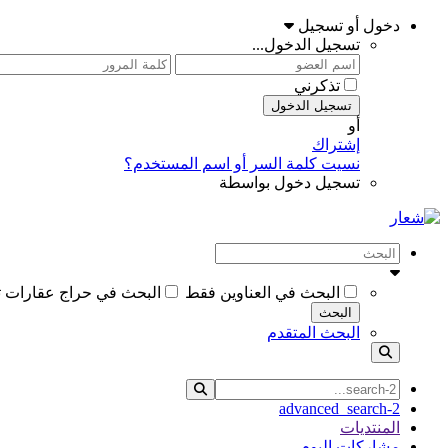
دخول أو تسجيل
تسجيل الدخول...
تذكرني
تسجيل الدخول
أو
إشتراك
نسيت كلمة السر أو اسم المستخدم؟
تسجيل دخول بواسطة
البحث في العناوين فقط
البحث في حراج عقارات 
البحث
البحث المتقدم
advanced_search-2
المنتديات
مشاركات اليوم