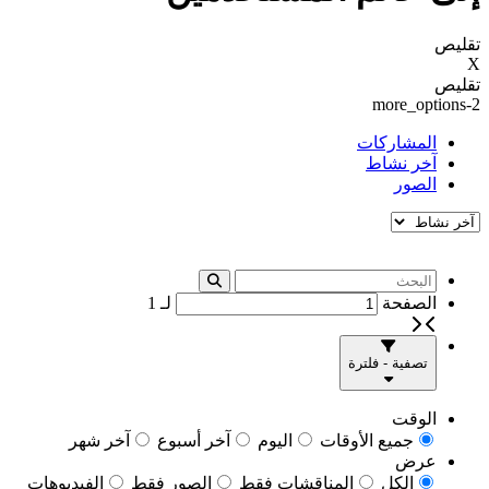
تقليص
X
تقليص
more_options-2
المشاركات
آخر نشاط
الصور
الصفحة
لـ
1
تصفية - فلترة
الوقت
جميع الأوقات
اليوم
آخر أسبوع
آخر شهر
عرض
الكل
المناقشات فقط
الصور فقط
الفيديوهات