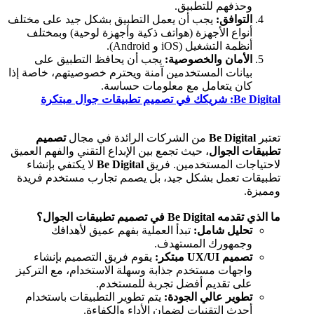
وحذفهم للتطبيق.
التوافق:
يجب أن يعمل التطبيق بشكل جيد على مختلف
أنواع الأجهزة (هواتف ذكية وأجهزة لوحية) وبمختلف
أنظمة التشغيل (iOS و Android).
الأمان والخصوصية:
يجب أن يحافظ التطبيق على
بيانات المستخدمين آمنة ويحترم خصوصيتهم، خاصة إذا
كان يتعامل مع معلومات حساسة.
Be Digital:
شريكك في تصميم تطبيقات جوال مبتكرة
تعتبر
Be Digital
من الشركات الرائدة في مجال
تصميم
تطبيقات الجوال
، حيث تجمع بين الإبداع التقني والفهم العميق
لاحتياجات المستخدمين. فريق
Be Digital
لا يكتفي بإنشاء
تطبيقات تعمل بشكل جيد، بل يصمم تجارب مستخدم فريدة
ومميزة.
ما الذي تقدمه Be Digital في تصميم تطبيقات الجوال؟
تحليل شامل:
تبدأ العملية بفهم عميق لأهدافك
وجمهورك المستهدف.
تصميم UX/UI مبتكر:
يقوم فريق التصميم بإنشاء
واجهات مستخدم جذابة وسهلة الاستخدام، مع التركيز
على تقديم أفضل تجربة للمستخدم.
تطوير عالي الجودة:
يتم تطوير التطبيقات باستخدام
أحدث التقنيات لضمان الأداء والكفاءة.