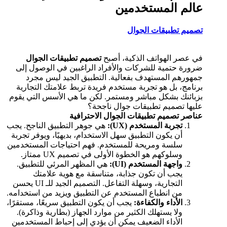
عالم المستخدمين
تصميم تطبيقات الجوال
في عصر الهواتف الذكية، أصبح
تصميم تطبيقات الجوال
ضرورة حتمية للشركات والأفراد الراغبين في الوصول إلى
جمهورهم المستهدف بفعالية. التطبيق الجيد ليس مجرد
برنامج، بل هو تجربة مستخدم فريدة تربط علامتك التجارية
بزبائنك بشكل مباشر ومستمر. لكن ما هي الأسس التي يقوم
عليها تصميم تطبيقات جوال ناجحة؟
عناصر تصميم تطبيقات الجوال الاحترافية
تجربة المستخدم (UX):
هي جوهر التطبيق الناجح. يجب
أن يكون التطبيق سهل الاستخدام، بديهيًا، ويوفر تجربة
سلسة ومريحة للمستخدم. فهم احتياجات المستخدمين
وسلوكهم هو الخطوة الأولى في تصميم UX ممتاز.
واجهة المستخدم (UI):
هي المظهر المرئي للتطبيق.
يجب أن تكون جذابة، متناسقة مع هوية علامتك
التجارية، وسهلة التفاعل. التصميم الجيد للـ UI يحسن
من انطباع المستخدم عن التطبيق ويزيد من استخدامه.
الأداء والكفاءة:
يجب أن يكون التطبيق سريعًا، مستقرًا،
ولا يستهلك الكثير من موارد الجهاز (بطارية وذاكرة).
الأداء الضعيف يمكن أن يؤدي إلى إحباط المستخدمين