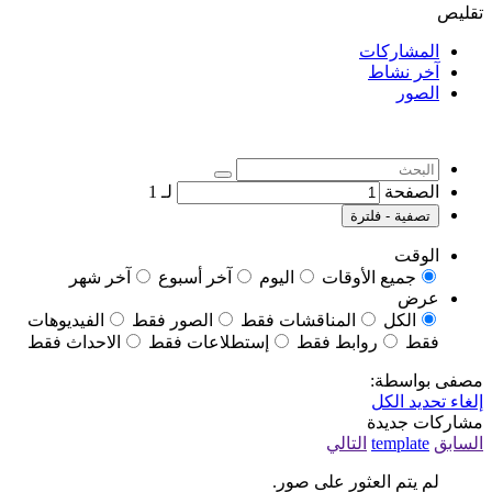
تقليص
المشاركات
آخر نشاط
الصور
الصفحة
لـ
1
تصفية - فلترة
الوقت
جميع الأوقات
اليوم
آخر أسبوع
آخر شهر
عرض
الكل
المناقشات فقط
الصور فقط
الفيديوهات
فقط
روابط فقط
إستطلاعات فقط
الاحداث فقط
مصفى بواسطة:
إلغاء تحديد الكل
مشاركات جديدة
السابق
template
التالي
لم يتم العثور على صور.