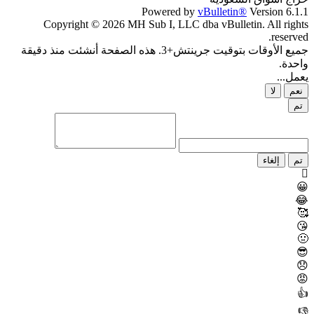
Powered by
vBulletin®
Version 6.1.1
Copyright © 2026 MH Sub I, LLC dba vBulletin. All rights
reserved.
جميع الأوقات بتوقيت جرينتش+3. هذه الصفحة أنشئت منذ دقيقة
واحدة.
يعمل...
نعم
لا
تم
تم
إلغاء
😀
😂
🥰
😘
🤢
😎
😞
😡
👍
👎