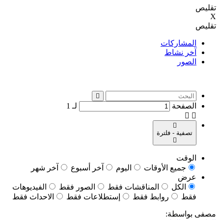
تقليص
X
تقليص
المشاركات
آخر نشاط
الصور
الصفحة
لـ
1
تصفية - فلترة
الوقت
جميع الأوقات
اليوم
آخر أسبوع
آخر شهر
عرض
الكل
المناقشات فقط
الصور فقط
الفيديوهات
فقط
روابط فقط
إستطلاعات فقط
الاحداث فقط
مصفى بواسطة: