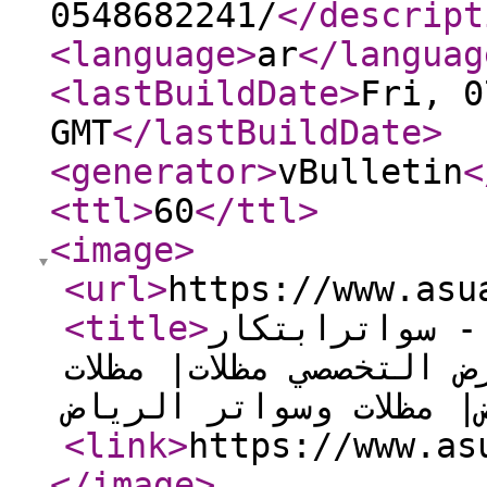
</descript
<language
>
ar
</languag
<lastBuildDate
>
Fri, 0
GMT
</lastBuildDate
>
<generator
>
vBulletin
<
<ttl
>
60
</ttl
>
<image
>
<url
>
https://www.asu
- سواترابتكار
>
<title
0114996351 معرض التخصصي مظلات| مظلات
<link
>
https://www.as
</image
>